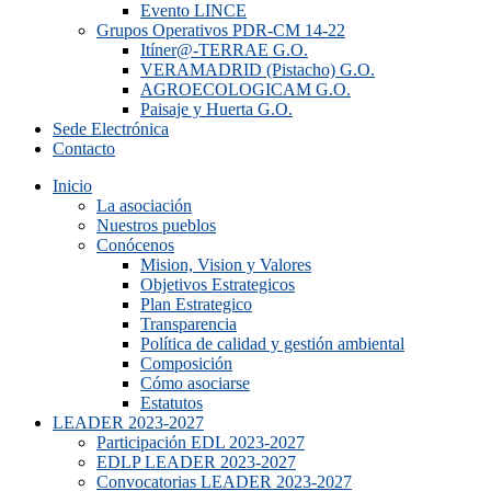
Evento LINCE
Grupos Operativos PDR-CM 14-22
Itíner@-TERRAE G.O.
VERAMADRID (Pistacho) G.O.
AGROECOLOGICAM G.O.
Paisaje y Huerta G.O.
Sede Electrónica
Contacto
Inicio
La asociación
Nuestros pueblos
Conócenos
Mision, Vision y Valores
Objetivos Estrategicos
Plan Estrategico
Transparencia
Política de calidad y gestión ambiental
Composición
Cómo asociarse
Estatutos
LEADER 2023-2027
Participación EDL 2023-2027
EDLP LEADER 2023-2027
Convocatorias LEADER 2023-2027