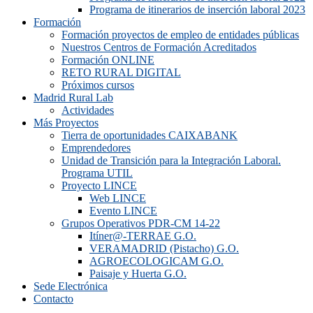
Programa de itinerarios de inserción laboral 2023
Formación
Formación proyectos de empleo de entidades públicas
Nuestros Centros de Formación Acreditados
Formación ONLINE
RETO RURAL DIGITAL
Próximos cursos
Madrid Rural Lab
Actividades
Más Proyectos
Tierra de oportunidades CAIXABANK
Emprendedores
Unidad de Transición para la Integración Laboral.
Programa UTIL
Proyecto LINCE
Web LINCE
Evento LINCE
Grupos Operativos PDR-CM 14-22
Itíner@-TERRAE G.O.
VERAMADRID (Pistacho) G.O.
AGROECOLOGICAM G.O.
Paisaje y Huerta G.O.
Sede Electrónica
Contacto