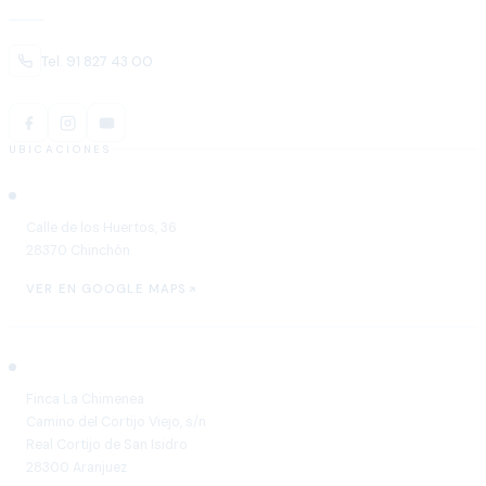
Tel. 91 827 43 00
UBICACIONES
Chinchón
Calle de los Huertos, 36
28370 Chinchón
VER EN GOOGLE MAPS
Aranjuez
Finca La Chimenea
Camino del Cortijo Viejo, s/n
Real Cortijo de San Isidro
28300 Aranjuez