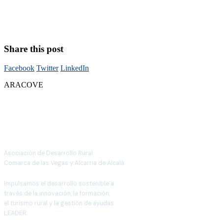
Share this post
Facebook
Twitter
LinkedIn
ARACOVE
Asociación de Desarrollo Rural
Comarca de las Vegas y Alcarria de Alcalá
Impulsamos el desarrollo sostenible a
través de la innovación, la formación,
el turismo rural y la gestión de ayudas
LEADER.