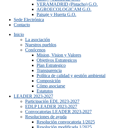
VERAMADRID (Pistacho) G.O.
AGROECOLOGICAM G.O.
Paisaje y Huerta G.O.
Sede Electrónica
Contacto
Inicio
La asociación
Nuestros pueblos
Conócenos
Mision, Vision y Valores
Objetivos Estrategicos
Plan Estrategico
Transparencia
Política de calidad y gestión ambiental
Composición
Cómo asociarse
Estatutos
LEADER 2023-2027
Participación EDL 2023-2027
EDLP LEADER 2023-2027
Convocatorias LEADER 2023-2027
Resoluciones de ayuda
Resolución convocatoria 1/2025
Resolución modificada 1/2025