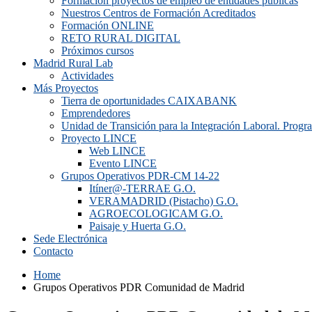
Formación proyectos de empleo de entidades públicas
Nuestros Centros de Formación Acreditados
Formación ONLINE
RETO RURAL DIGITAL
Próximos cursos
Madrid Rural Lab
Actividades
Más Proyectos
Tierra de oportunidades CAIXABANK
Emprendedores
Unidad de Transición para la Integración Laboral. Prog
Proyecto LINCE
Web LINCE
Evento LINCE
Grupos Operativos PDR-CM 14-22
Itíner@-TERRAE G.O.
VERAMADRID (Pistacho) G.O.
AGROECOLOGICAM G.O.
Paisaje y Huerta G.O.
Sede Electrónica
Contacto
Home
Grupos Operativos PDR Comunidad de Madrid