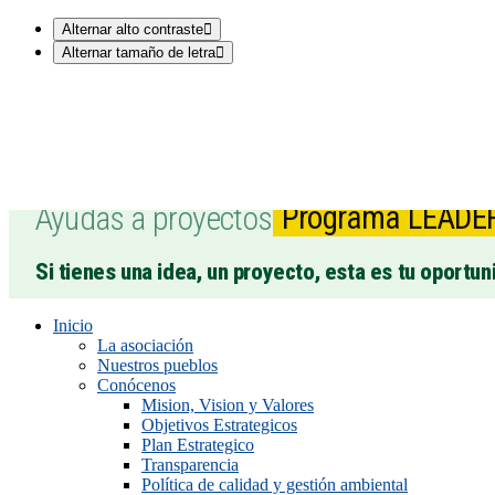
Alternar alto contraste
Alternar tamaño de letra
Ayudas a proyectos
Programa LEADE
Si tienes una idea, un proyecto, esta es tu oportun
Inicio
La asociación
Nuestros pueblos
Conócenos
Mision, Vision y Valores
Objetivos Estrategicos
Plan Estrategico
Transparencia
Política de calidad y gestión ambiental