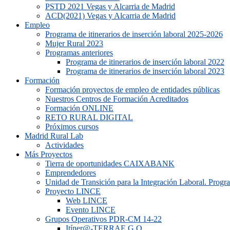
PSTD 2021 Vegas y Alcarria de Madrid
ACD(2021) Vegas y Alcarria de Madrid
Empleo
Programa de itinerarios de inserción laboral 2025-2026
Mujer Rural 2023
Programas anteriores
Programa de itinerarios de inserción laboral 2022
Programa de itinerarios de inserción laboral 2023
Formación
Formación proyectos de empleo de entidades públicas
Nuestros Centros de Formación Acreditados
Formación ONLINE
RETO RURAL DIGITAL
Próximos cursos
Madrid Rural Lab
Actividades
Más Proyectos
Tierra de oportunidades CAIXABANK
Emprendedores
Unidad de Transición para la Integración Laboral. Prog
Proyecto LINCE
Web LINCE
Evento LINCE
Grupos Operativos PDR-CM 14-22
Itíner@-TERRAE G.O.