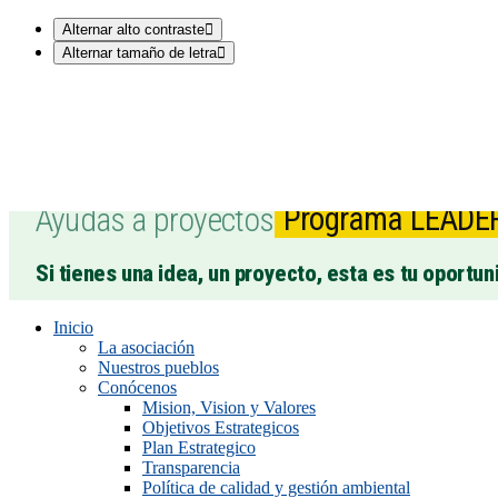
Alternar alto contraste
Alternar tamaño de letra
Ayudas a proyectos
Programa LEADE
Si tienes una idea, un proyecto, esta es tu oportun
Inicio
La asociación
Nuestros pueblos
Conócenos
Mision, Vision y Valores
Objetivos Estrategicos
Plan Estrategico
Transparencia
Política de calidad y gestión ambiental