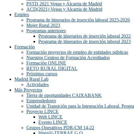
PSTD 2021 Vegas y Alcarria de Madrid
ACD(2021) Vegas y Alcarria de Madrid
Empleo
Programa de itinerarios de inserción laboral 2025-2026
Mujer Rural 2023
Programas anteriores
Programa de itinerarios de inserción laboral 2022
Programa de itinerarios de inserción laboral 2023
Formación
Formación proyectos de empleo de entidades públicas
Nuestros Centros de Formación Acreditados
Formación ONLINE
RETO RURAL DIGITAL
Próximos cursos
Madrid Rural Lab
Actividades
Más Proyectos
Tierra de oportunidades CAIXABANK
Emprendedores
Unidad de Transición para la Integración Laboral. Prog
Proyecto LINCE
Web LINCE
Evento LINCE
Grupos Operativos PDR-CM 14-22
Itíner@-TERRAE G.O.