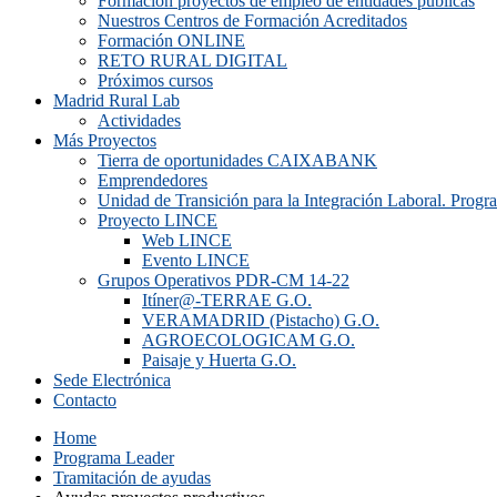
Formación proyectos de empleo de entidades públicas
Nuestros Centros de Formación Acreditados
Formación ONLINE
RETO RURAL DIGITAL
Próximos cursos
Madrid Rural Lab
Actividades
Más Proyectos
Tierra de oportunidades CAIXABANK
Emprendedores
Unidad de Transición para la Integración Laboral. Prog
Proyecto LINCE
Web LINCE
Evento LINCE
Grupos Operativos PDR-CM 14-22
Itíner@-TERRAE G.O.
VERAMADRID (Pistacho) G.O.
AGROECOLOGICAM G.O.
Paisaje y Huerta G.O.
Sede Electrónica
Contacto
Home
Programa Leader
Tramitación de ayudas