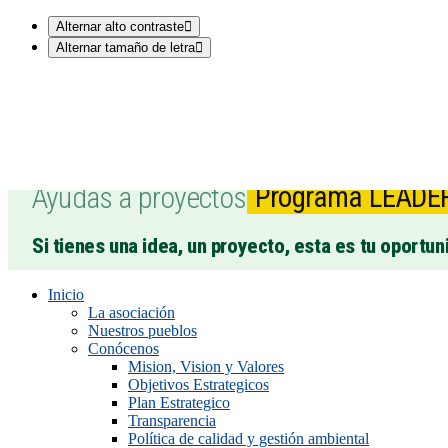
Alternar alto contraste
Alternar tamaño de letra
Ayudas a proyectos
Programa LEADE
Si tienes una idea, un proyecto, esta es tu oportun
Inicio
La asociación
Nuestros pueblos
Conócenos
Mision, Vision y Valores
Objetivos Estrategicos
Plan Estrategico
Transparencia
Política de calidad y gestión ambiental