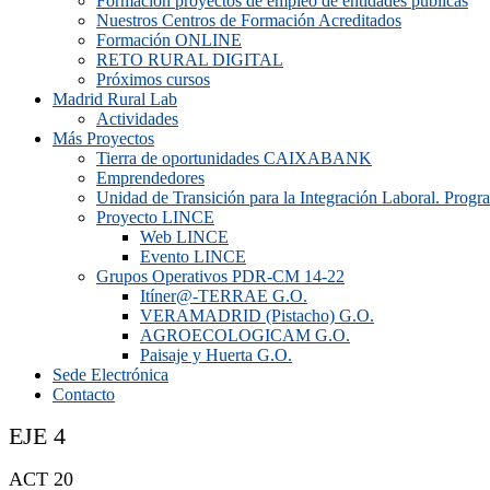
Formación proyectos de empleo de entidades públicas
Nuestros Centros de Formación Acreditados
Formación ONLINE
RETO RURAL DIGITAL
Próximos cursos
Madrid Rural Lab
Actividades
Más Proyectos
Tierra de oportunidades CAIXABANK
Emprendedores
Unidad de Transición para la Integración Laboral. Prog
Proyecto LINCE
Web LINCE
Evento LINCE
Grupos Operativos PDR-CM 14-22
Itíner@-TERRAE G.O.
VERAMADRID (Pistacho) G.O.
AGROECOLOGICAM G.O.
Paisaje y Huerta G.O.
Sede Electrónica
Contacto
EJE 4
ACT 20