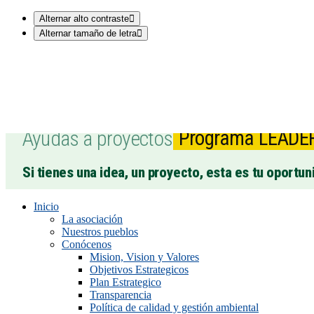
Alternar alto contraste
Alternar tamaño de letra
Ayudas a proyectos
Programa LEADE
Si tienes una idea, un proyecto, esta es tu oportun
Inicio
La asociación
Nuestros pueblos
Conócenos
Mision, Vision y Valores
Objetivos Estrategicos
Plan Estrategico
Transparencia
Política de calidad y gestión ambiental