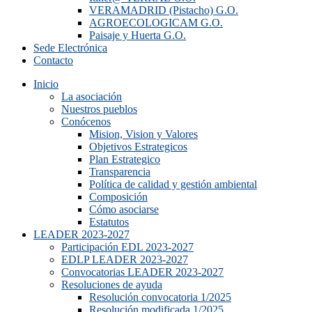
VERAMADRID (Pistacho) G.O.
AGROECOLOGICAM G.O.
Paisaje y Huerta G.O.
Sede Electrónica
Contacto
Inicio
La asociación
Nuestros pueblos
Conócenos
Mision, Vision y Valores
Objetivos Estrategicos
Plan Estrategico
Transparencia
Política de calidad y gestión ambiental
Composición
Cómo asociarse
Estatutos
LEADER 2023-2027
Participación EDL 2023-2027
EDLP LEADER 2023-2027
Convocatorias LEADER 2023-2027
Resoluciones de ayuda
Resolución convocatoria 1/2025
Resolución modificada 1/2025