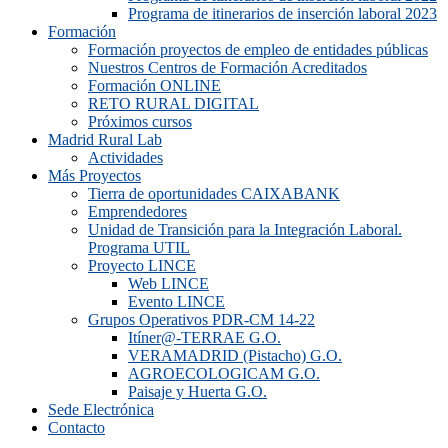
Programa de itinerarios de inserción laboral 2023
Formación
Formación proyectos de empleo de entidades públicas
Nuestros Centros de Formación Acreditados
Formación ONLINE
RETO RURAL DIGITAL
Próximos cursos
Madrid Rural Lab
Actividades
Más Proyectos
Tierra de oportunidades CAIXABANK
Emprendedores
Unidad de Transición para la Integración Laboral.
Programa UTIL
Proyecto LINCE
Web LINCE
Evento LINCE
Grupos Operativos PDR-CM 14-22
Itíner@-TERRAE G.O.
VERAMADRID (Pistacho) G.O.
AGROECOLOGICAM G.O.
Paisaje y Huerta G.O.
Sede Electrónica
Contacto