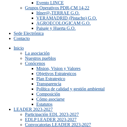
Evento LINCE
Grupos Operativos PDR-CM 14-22
Itíner@-TERRAE G.O.
VERAMADRID (Pistacho) G.O.
AGROECOLOGICAM G.O.
Paisaje y Huerta G.O.
Sede Electrónica
Contacto
Inicio
La asociación
Nuestros pueblos
Conócenos
Mision, Vision y Valores
Objetivos Estrategicos
Plan Estrategico
Transparencia
Política de calidad y gestión ambiental
Composición
Cómo asociarse
Estatutos
LEADER 2023-2027
Participación EDL 2023-2027
EDLP LEADER 2023-2027
Convocatorias LEADER 2023-2027