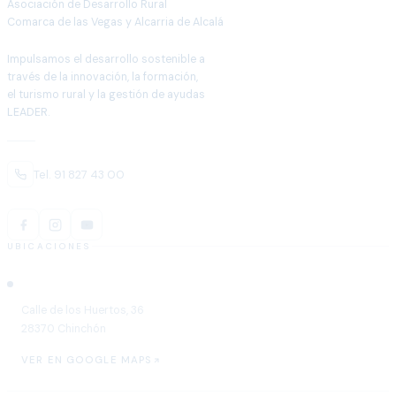
Asociación de Desarrollo Rural
Comarca de las Vegas y Alcarria de Alcalá
Impulsamos el desarrollo sostenible a
través de la innovación, la formación,
el turismo rural y la gestión de ayudas
LEADER.
Tel. 91 827 43 00
UBICACIONES
Chinchón
Calle de los Huertos, 36
28370 Chinchón
VER EN GOOGLE MAPS