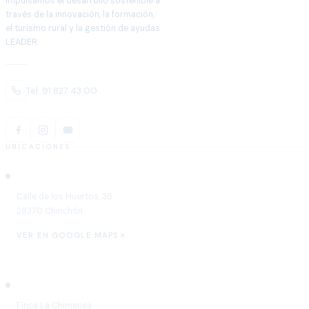
Impulsamos el desarrollo sostenible a
través de la innovación, la formación,
el turismo rural y la gestión de ayudas
LEADER.
Tel. 91 827 43 00
UBICACIONES
Chinchón
Calle de los Huertos, 36
28370 Chinchón
VER EN GOOGLE MAPS
Aranjuez
Finca La Chimenea