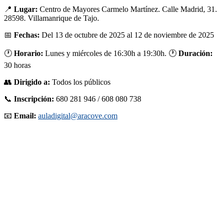
Rut
📍
Lugar:
Centro de Mayores Carmelo Martínez. Calle Madrid, 31.
Par
28598. Villamanrique de Tajo.
Una
Nav
📅
Fechas:
Del 13 de octubre de 2025 al 12 de noviembre de 2025
Seg
–
🕐
Horario:
Lunes y miércoles de 16:30h a 19:30h. 🕐
Duración:
Vil
de
30 horas
Taj
👥
Dirigido a:
Todos los públicos
📞
Inscripción:
680 281 946 / 608 080 738
📧
Email:
auladigital@aracove.com