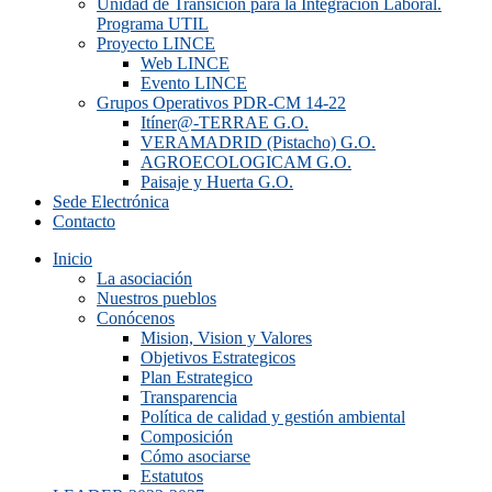
Unidad de Transición para la Integración Laboral.
Programa UTIL
Proyecto LINCE
Web LINCE
Evento LINCE
Grupos Operativos PDR-CM 14-22
Itíner@-TERRAE G.O.
VERAMADRID (Pistacho) G.O.
AGROECOLOGICAM G.O.
Paisaje y Huerta G.O.
Sede Electrónica
Contacto
Inicio
La asociación
Nuestros pueblos
Conócenos
Mision, Vision y Valores
Objetivos Estrategicos
Plan Estrategico
Transparencia
Política de calidad y gestión ambiental
Composición
Cómo asociarse
Estatutos