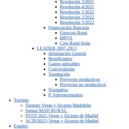
Resolución 3/2021
Resolución 4/2021
Resolución 1/2022
Resolución 2/2022
Resolución 3/2022
Financiación Bancaria
Eurocaja Rural
BBVA
Caja Rural Soria
LEADER 2007-2013
Información General
Beneficiarios
Gastos aplicables
Convocatorias
Tramitación
Proyectos productivos
Proyectos no productivos
Normativa
P. Subvencionados
Turismo
Turismo Vegas y Alcarria Madrileña
Somos MAD RURAL
PSTD 2021 Vegas y Alcarria de Madrid
ACD(2021) Vegas y Alcarria de Madrid
Empleo