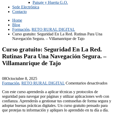
Paisaje y Huerta G.O.
Sede Electrónica
Contacto
Home
Blog
Formación
,
RETO RURAL DIGITAL
Curso gratuito: Seguridad En La Red. Rutinas Para Una
Navegación Segura. – Villamanrique de Tajo
Curso gratuito: Seguridad En La Red.
Rutinas Para Una Navegación Segura. –
Villamanrique de Tajo
08
Oct
octubre 8, 2025
en
Formación
,
RETO RURAL DIGITAL
Comentarios desactivados
Cur
Con este curso aprenderás a aplicar técnicas y protocolos de
grat
seguridad para navegar por páginas y utilizar aplicaciones web con
Seg
confianza. Aprenderás a gestionar tus contraseñas de forma segura y
En
adoptar buenas prácticas digitales. Un curso gratuito pensado para
La
que protejas tu información y apliques lo aprendido en tu día a día.
Red