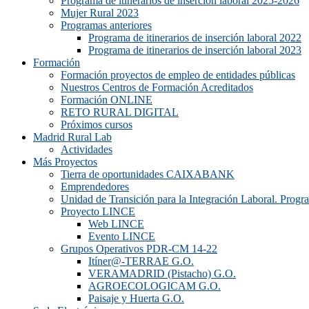
Programa de itinerarios de inserción laboral 2025-2026
Mujer Rural 2023
Programas anteriores
Programa de itinerarios de inserción laboral 2022
Programa de itinerarios de inserción laboral 2023
Formación
Formación proyectos de empleo de entidades públicas
Nuestros Centros de Formación Acreditados
Formación ONLINE
RETO RURAL DIGITAL
Próximos cursos
Madrid Rural Lab
Actividades
Más Proyectos
Tierra de oportunidades CAIXABANK
Emprendedores
Unidad de Transición para la Integración Laboral. Prog
Proyecto LINCE
Web LINCE
Evento LINCE
Grupos Operativos PDR-CM 14-22
Itíner@-TERRAE G.O.
VERAMADRID (Pistacho) G.O.
AGROECOLOGICAM G.O.
Paisaje y Huerta G.O.