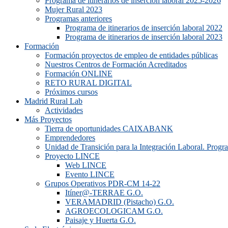
Programa de itinerarios de inserción laboral 2025-2026
Mujer Rural 2023
Programas anteriores
Programa de itinerarios de inserción laboral 2022
Programa de itinerarios de inserción laboral 2023
Formación
Formación proyectos de empleo de entidades públicas
Nuestros Centros de Formación Acreditados
Formación ONLINE
RETO RURAL DIGITAL
Próximos cursos
Madrid Rural Lab
Actividades
Más Proyectos
Tierra de oportunidades CAIXABANK
Emprendedores
Unidad de Transición para la Integración Laboral. Prog
Proyecto LINCE
Web LINCE
Evento LINCE
Grupos Operativos PDR-CM 14-22
Itíner@-TERRAE G.O.
VERAMADRID (Pistacho) G.O.
AGROECOLOGICAM G.O.
Paisaje y Huerta G.O.