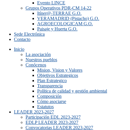
Evento LINCE
Grupos Operativos PDR-CM 14-22
Itíner@-TERRAE G.O.
VERAMADRID (Pistacho) G.O.
AGROECOLOGICAM G.O.
Paisaje y Huerta G.O.
Sede Electrónica
Contacto
Inicio
La asociación
Nuestros pueblos
Conócenos
Mision, Vision y Valores
Objetivos Estrategicos
Plan Estrategico
Transparencia
Política de calidad y gestión ambiental
Composición
Cómo asociarse
Estatutos
LEADER 2023-2027
Participación EDL 2023-2027
EDLP LEADER 2023-2027
Convocatorias LEADER 2023-2027