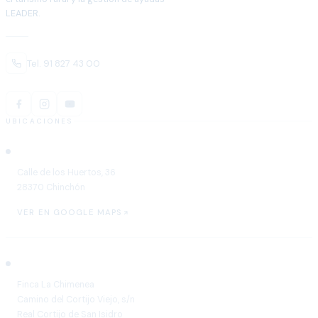
LEADER.
Tel. 91 827 43 00
UBICACIONES
Chinchón
Calle de los Huertos, 36
28370 Chinchón
VER EN GOOGLE MAPS
Aranjuez
Finca La Chimenea
Camino del Cortijo Viejo, s/n
Real Cortijo de San Isidro