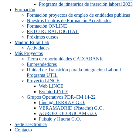
Programa de itinerarios de inserción laboral 2023
Formación
Formación proyectos de empleo de entidades públicas
Nuestros Centros de Formación Acreditados
Formación ONLINE
RETO RURAL DIGITAL
Próximos cursos
Madrid Rural Lab
Actividades
Más Proyectos
Tierra de oportunidades CAIXABANK
Emprendedores
Unidad de Transición para la Integración Laboral.
Programa UTIL
Proyecto LINCE
Web LINCE
Evento LINCE
Grupos Operativos PDR-CM 14-22
Itíner@-TERRAE G.O.
VERAMADRID (Pistacho) G.O.
AGROECOLOGICAM G.O.
Paisaje y Huerta G.O.
Sede Electrónica
Contacto