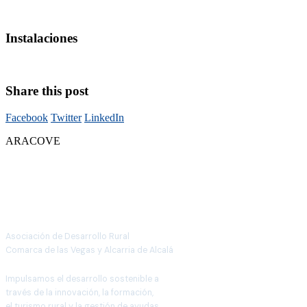
Instalaciones
Share this post
Facebook
Twitter
LinkedIn
ARACOVE
Asociación de Desarrollo Rural
Comarca de las Vegas y Alcarria de Alcalá
Impulsamos el desarrollo sostenible a
través de la innovación, la formación,
el turismo rural y la gestión de ayudas