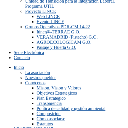
Unidad de Transición para la Integración Laboral.
Programa UTIL
Proyecto LINCE
Web LINCE
Evento LINCE
Grupos Operativos PDR-CM 14-22
Itíner@-TERRAE G.O.
VERAMADRID (Pistacho) G.O.
AGROECOLOGICAM G.O.
Paisaje y Huerta G.O.
Sede Electrónica
Contacto
Inicio
La asociación
Nuestros pueblos
Conócenos
Mision, Vision y Valores
Objetivos Estrategicos
Plan Estrategico
Transparencia
Política de calidad y gestión ambiental
Composición
Cómo asociarse
Estatutos