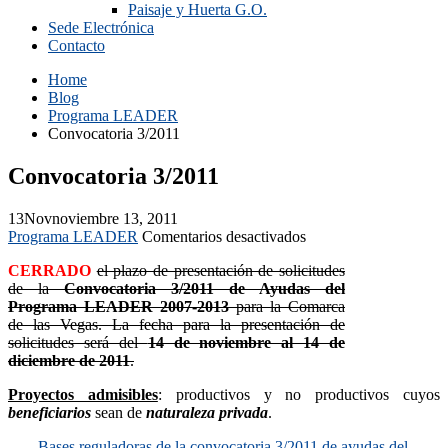
Paisaje y Huerta G.O.
Sede Electrónica
Contacto
Home
Blog
Programa LEADER
Convocatoria 3/2011
Convocatoria 3/2011
13
Nov
noviembre 13, 2011
en
Programa LEADER
Comentarios desactivados
Convocatoria
CERRADO
el plazo de presentación de solicitudes
3/2011
de la
Convocatoria 3/2011 de Ayudas del
Programa LEADER 2007-2013
para la Comarca
de las Vegas. La fecha para la presentación de
solicitudes será del
14 de noviembre al 14 de
diciembre de 2011
.
Proyectos admisibles
: productivos y no productivos cuyos
beneficiarios
sean de
naturaleza privada
.
Bases reguladoras de la convocatoria 3/2011 de ayudas del