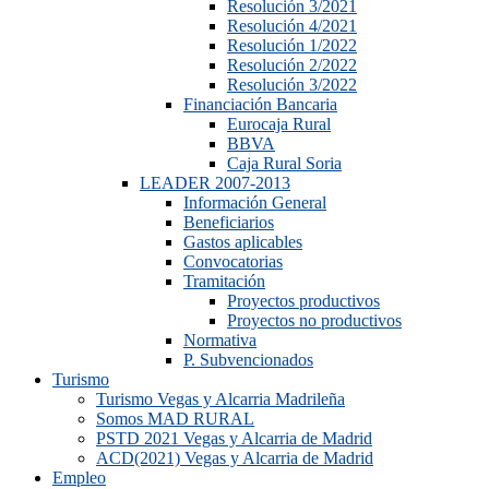
Resolución 3/2021
Resolución 4/2021
Resolución 1/2022
Resolución 2/2022
Resolución 3/2022
Financiación Bancaria
Eurocaja Rural
BBVA
Caja Rural Soria
LEADER 2007-2013
Información General
Beneficiarios
Gastos aplicables
Convocatorias
Tramitación
Proyectos productivos
Proyectos no productivos
Normativa
P. Subvencionados
Turismo
Turismo Vegas y Alcarria Madrileña
Somos MAD RURAL
PSTD 2021 Vegas y Alcarria de Madrid
ACD(2021) Vegas y Alcarria de Madrid
Empleo