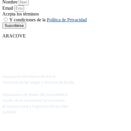
Nombre
Email
Acepta los términos
Y condiciones de la
Política de Privacidad
Suscribirse
ARACOVE
Asociación de Desarrollo Rural
Comarca de las Vegas y Alcarria de Alcalá
Impulsamos el desarrollo sostenible a
través de la innovación, la formación,
el turismo rural y la gestión de ayudas
LEADER.