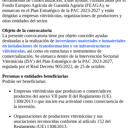
herramientas de comercialización. Estas ayudas, cofinanciadas por el
sector
Fondo Europeo Agrícola de Garantía Agraria (FEAGA), se
vitivinícola
enmarcan en el Plan Estratégico de la PAC 2023-2027 y están
2026
dirigidas a empresas vitivinícolas, organizaciones de productores y
–
otras entidades del sector.
Comunidad
de
Objeto de la convocatoria
Madrid
La presente convocatoria tiene por objeto conceder ayudas
destinadas a la realización de
inversiones materiales e inmateriales
en instalaciones de transformación y en infraestructuras
vitivinícolas
, así como en estructuras e instrumentos de
comercialización. Se enmarca dentro de la Intervención Sectorial
Vitivinícola (ISV) del Plan Estratégico de la PAC 2023-2027,
regulada por el Real Decreto 905/2022, de 25 de octubre.
Personas o entidades beneficiarias
Podrán ser beneficiarias:
Empresas vitivinícolas que produzcan o comercialicen
productos del anexo VII parte II del Reglamento (UE)
1308/2013 o que inicien esa actividad como consecuencia de
la inversión.
Organizaciones de productores vitivinícolas y sus
asociaciones reconocidas conforme al artículo 152 del
Reglamento (UE) 1308/2013.