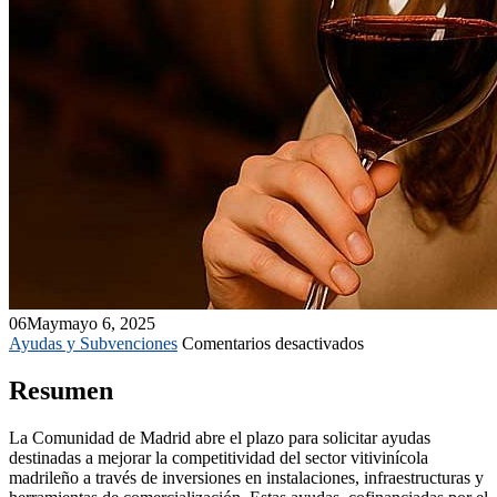
06
May
mayo 6, 2025
en
Ayudas y Subvenciones
Comentarios desactivados
Convocatoria
de
Resumen
ayudas
a
La Comunidad de Madrid abre el plazo para solicitar ayudas
inversiones
destinadas a mejorar la competitividad del sector vitivinícola
en
madrileño a través de inversiones en instalaciones, infraestructuras y
el