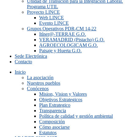
Unidad de Transición para la Integración Laboral.
Programa UTIL
Proyecto LINCE
Web LINCE
Evento LINCE
Grupos Operativos PDR-CM 14-22
Itíner@-TERRAE G.O.
VERAMADRID (Pistacho) G.O.
AGROECOLOGICAM G.O.
Paisaje y Huerta G.O.
Sede Electrónica
Contacto
Inicio
La asociación
Nuestros pueblos
Conócenos
Mision, Vision y Valores
Objetivos Estrategicos
Plan Estrategico
Transparencia
Política de calidad y gestión ambiental
Composición
Cómo asociarse
Estatutos