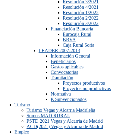
Resolución 3/2021
Resolución 4/2021
Resolución 1/2022
Resolución 2/2022
Resolución 3/2022
Financiación Bancaria
Eurocaja Rural
BBVA
Caja Rural Soria
LEADER 2007-2013
Información General
Beneficiarios
Gastos aplicables
Convocatorias
Tramitación
Proyectos productivos
Proyectos no productivos
Normativa
P. Subvencionados
Turismo
Turismo Vegas y Alcarria Madrileña
Somos MAD RURAL
PSTD 2021 Vegas y Alcarria de Madrid
ACD(2021) Vegas y Alcarria de Madrid
Empleo