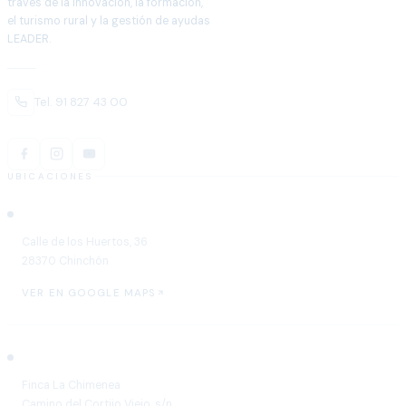
través de la innovación, la formación,
el turismo rural y la gestión de ayudas
LEADER.
Tel. 91 827 43 00
UBICACIONES
Chinchón
Calle de los Huertos, 36
28370 Chinchón
VER EN GOOGLE MAPS
Aranjuez
Finca La Chimenea
Camino del Cortijo Viejo, s/n