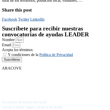
rural de los territorios, población local, visitantes, …
Share this post
Facebook
Twitter
LinkedIn
Suscríbete para recibir nuestras
convocatorias de ayudas LEADER
Nombre
Email
Acepta los términos
Y condiciones de la
Política de Privacidad
Suscribirse
ARACOVE
Asociación de Desarrollo Rural
Comarca de las Vegas y Alcarria de Alcalá