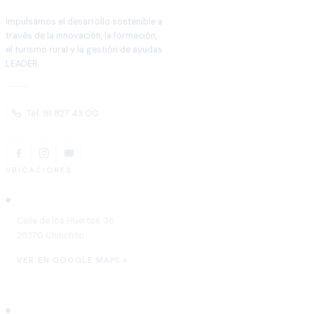
Impulsamos el desarrollo sostenible a
través de la innovación, la formación,
el turismo rural y la gestión de ayudas
LEADER.
Tel. 91 827 43 00
UBICACIONES
Chinchón
Calle de los Huertos, 36
28370 Chinchón
VER EN GOOGLE MAPS
Aranjuez