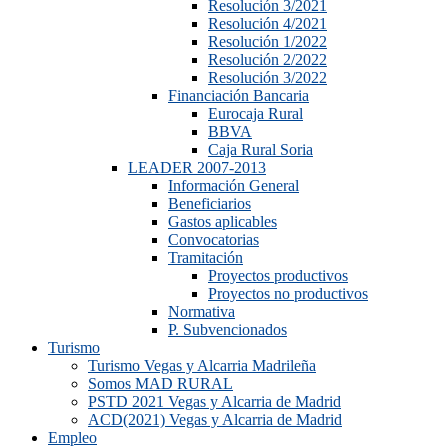
Resolución 3/2021
Resolución 4/2021
Resolución 1/2022
Resolución 2/2022
Resolución 3/2022
Financiación Bancaria
Eurocaja Rural
BBVA
Caja Rural Soria
LEADER 2007-2013
Información General
Beneficiarios
Gastos aplicables
Convocatorias
Tramitación
Proyectos productivos
Proyectos no productivos
Normativa
P. Subvencionados
Turismo
Turismo Vegas y Alcarria Madrileña
Somos MAD RURAL
PSTD 2021 Vegas y Alcarria de Madrid
ACD(2021) Vegas y Alcarria de Madrid
Empleo