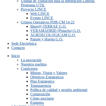
Unidad de Transición para la Integración Laboral.
Programa UTIL
Proyecto LINCE
Web LINCE
Evento LINCE
Grupos Operativos PDR-CM 14-22
Itíner@-TERRAE G.O.
VERAMADRID (Pistacho) G.O.
AGROECOLOGICAM G.O.
Paisaje y Huerta G.O.
Sede Electrónica
Contacto
Inicio
La asociación
Nuestros pueblos
Conócenos
Mision, Vision y Valores
Objetivos Estrategicos
Plan Estrategico
Transparencia
Política de calidad y gestión ambiental
Composición
Cómo asociarse
Estatutos