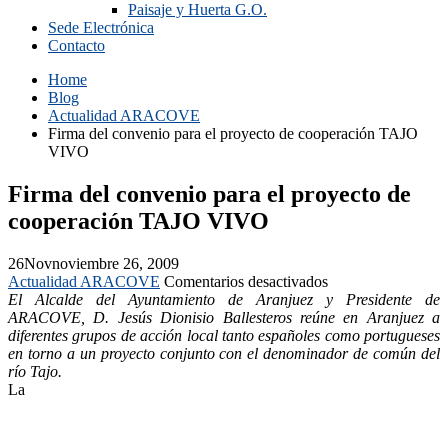
Paisaje y Huerta G.O.
Sede Electrónica
Contacto
Home
Blog
Actualidad ARACOVE
Firma del convenio para el proyecto de cooperación TAJO
VIVO
Firma del convenio para el proyecto de
cooperación TAJO VIVO
26
Nov
noviembre 26, 2009
en
Actualidad ARACOVE
Comentarios desactivados
Firma
El Alcalde del Ayuntamiento de Aranjuez y Presidente de
del
ARACOVE, D. Jesús Dionisio Ballesteros reúne en Aranjuez a
convenio
diferentes grupos de acción local tanto españoles como portugueses
para
en torno a un proyecto conjunto con el denominador de común del
el
río Tajo.
proyecto
La
de
cooperación
TAJO