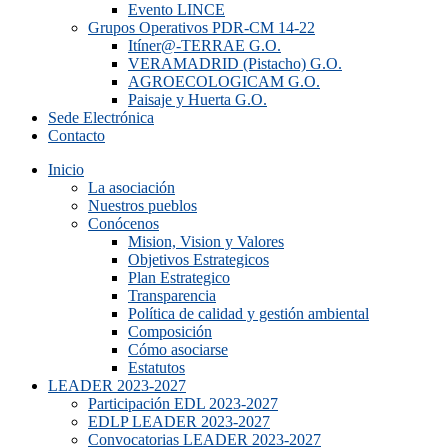
Evento LINCE
Grupos Operativos PDR-CM 14-22
Itíner@-TERRAE G.O.
VERAMADRID (Pistacho) G.O.
AGROECOLOGICAM G.O.
Paisaje y Huerta G.O.
Sede Electrónica
Contacto
Inicio
La asociación
Nuestros pueblos
Conócenos
Mision, Vision y Valores
Objetivos Estrategicos
Plan Estrategico
Transparencia
Política de calidad y gestión ambiental
Composición
Cómo asociarse
Estatutos
LEADER 2023-2027
Participación EDL 2023-2027
EDLP LEADER 2023-2027
Convocatorias LEADER 2023-2027