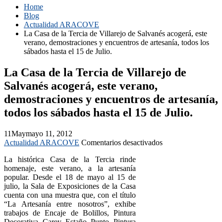
Home
Blog
Actualidad ARACOVE
La Casa de la Tercia de Villarejo de Salvanés acogerá, este
verano, demostraciones y encuentros de artesanía, todos los
sábados hasta el 15 de Julio.
La Casa de la Tercia de Villarejo de
Salvanés acogerá, este verano,
demostraciones y encuentros de artesanía,
todos los sábados hasta el 15 de Julio.
11
May
mayo 11, 2012
en
Actualidad ARACOVE
Comentarios desactivados
La
La histórica
Casa de la Tercia rinde
Casa
homenaje, este verano, a la artesanía
de
popular. Desde el 18 de mayo al 15 de
la
julio, la Sala de Exposiciones de la Casa
Tercia
cuenta con una muestra que, con el título
de
“La Artesanía entre nosotros”, exhibe
Villarejo
trabajos de Encaje de Bolillos, Pintura
de
Decorativa, Carey, Estaño, Punto, Pintura