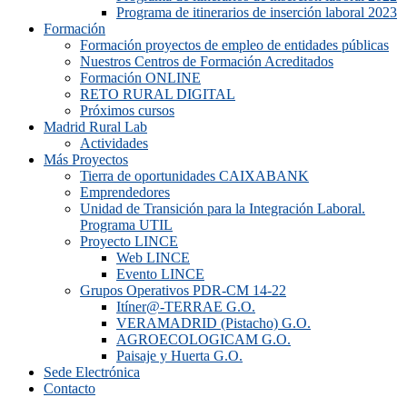
Programa de itinerarios de inserción laboral 2023
Formación
Formación proyectos de empleo de entidades públicas
Nuestros Centros de Formación Acreditados
Formación ONLINE
RETO RURAL DIGITAL
Próximos cursos
Madrid Rural Lab
Actividades
Más Proyectos
Tierra de oportunidades CAIXABANK
Emprendedores
Unidad de Transición para la Integración Laboral.
Programa UTIL
Proyecto LINCE
Web LINCE
Evento LINCE
Grupos Operativos PDR-CM 14-22
Itíner@-TERRAE G.O.
VERAMADRID (Pistacho) G.O.
AGROECOLOGICAM G.O.
Paisaje y Huerta G.O.
Sede Electrónica
Contacto