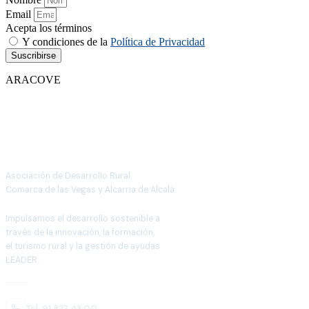
Email
Acepta los términos
Y condiciones de la
Política de Privacidad
Suscribirse
ARACOVE
Asociación de Desarrollo Rural
Comarca de las Vegas y Alcarria de Alcalá
Impulsamos el desarrollo sostenible a
través de la innovación, la formación,
el turismo rural y la gestión de ayudas
LEADER.
Tel. 91 827 43 00