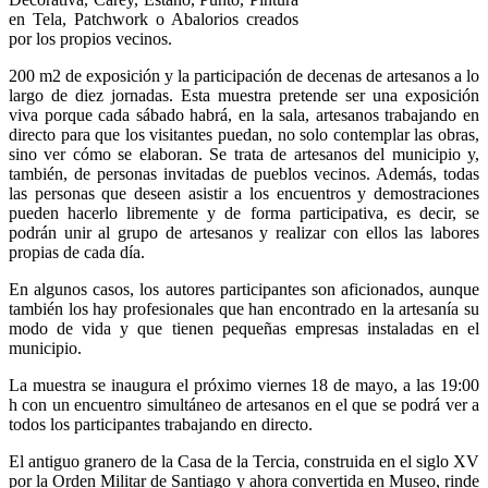
Salvanés
en Tela, Patchwork o Abalorios creados
acogerá,
por los propios vecinos.
este
verano,
200 m2 de exposición y la participación de decenas de artesanos a lo
demostraciones
largo de diez jornadas. Esta muestra pretende ser una exposición
y
viva porque cada sábado habrá, en la sala, artesanos trabajando en
encuentros
directo para que los visitantes puedan, no solo contemplar las obras,
de
sino ver cómo se elaboran. Se trata de artesanos del municipio y,
artesanía,
también, de personas invitadas de pueblos vecinos. Además, todas
todos
las personas que deseen asistir a los encuentros y demostraciones
los
pueden hacerlo libremente y de forma participativa, es decir, se
sábados
podrán unir al grupo de artesanos y realizar con ellos las labores
hasta
propias de cada día.
el
15
En algunos casos, los autores participantes son aficionados, aunque
de
también los hay profesionales que han encontrado en la artesanía su
Julio.
modo de vida y que tienen pequeñas empresas instaladas en el
municipio.
La muestra se inaugura el próximo viernes 18 de mayo, a las 19:00
h con un encuentro simultáneo de artesanos en el que se podrá ver a
todos los participantes trabajando en directo.
El antiguo granero de la Casa de la Tercia, construida en el siglo XV
por la Orden Militar de Santiago y ahora convertida en Museo, rinde