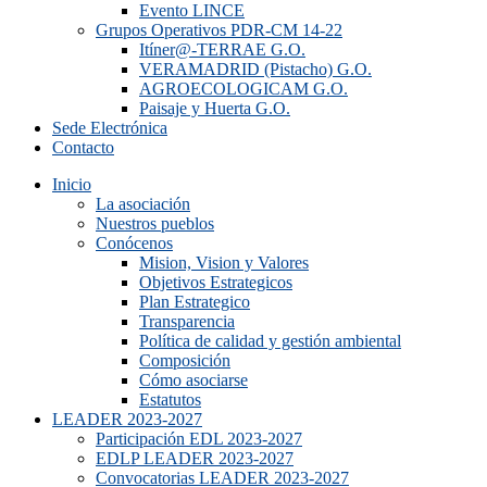
Evento LINCE
Grupos Operativos PDR-CM 14-22
Itíner@-TERRAE G.O.
VERAMADRID (Pistacho) G.O.
AGROECOLOGICAM G.O.
Paisaje y Huerta G.O.
Sede Electrónica
Contacto
Inicio
La asociación
Nuestros pueblos
Conócenos
Mision, Vision y Valores
Objetivos Estrategicos
Plan Estrategico
Transparencia
Política de calidad y gestión ambiental
Composición
Cómo asociarse
Estatutos
LEADER 2023-2027
Participación EDL 2023-2027
EDLP LEADER 2023-2027
Convocatorias LEADER 2023-2027