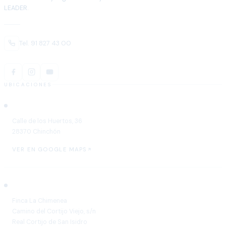
LEADER.
Tel. 91 827 43 00
UBICACIONES
Chinchón
Calle de los Huertos, 36
28370 Chinchón
VER EN GOOGLE MAPS
Aranjuez
Finca La Chimenea
Camino del Cortijo Viejo, s/n
Real Cortijo de San Isidro