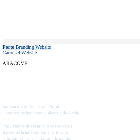
Porto
Branding
Website
Carousel
Website
ARACOVE
Asociación de Desarrollo Rural
Comarca de las Vegas y Alcarria de Alcalá
Impulsamos el desarrollo sostenible a
través de la innovación, la formación,
el turismo rural y la gestión de ayudas