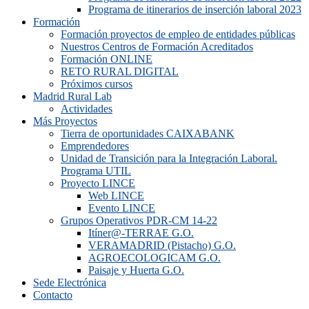
Programa de itinerarios de inserción laboral 2023
Formación
Formación proyectos de empleo de entidades públicas
Nuestros Centros de Formación Acreditados
Formación ONLINE
RETO RURAL DIGITAL
Próximos cursos
Madrid Rural Lab
Actividades
Más Proyectos
Tierra de oportunidades CAIXABANK
Emprendedores
Unidad de Transición para la Integración Laboral.
Programa UTIL
Proyecto LINCE
Web LINCE
Evento LINCE
Grupos Operativos PDR-CM 14-22
Itíner@-TERRAE G.O.
VERAMADRID (Pistacho) G.O.
AGROECOLOGICAM G.O.
Paisaje y Huerta G.O.
Sede Electrónica
Contacto