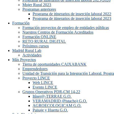
Programa de itinerarios de inserción laboral 2025-2026
Mujer Rural 2023
Programas anteriores
Programa de itinerarios de inserción laboral 2022
Programa de itinerarios de inserción laboral 2023
Formación
Formación proyectos de empleo de entidades públicas
Nuestros Centros de Formación Acreditados
Formación ONLINE
RETO RURAL DIGITAL
Próximos cursos
Madrid Rural Lab
Actividades
Más Proyectos
Tierra de oportunidades CAIXABANK
Emprendedores
Unidad de Transición para la Integración Laboral. Prog
Proyecto LINCE
Web LINCE
Evento LINCE
Grupos Operativos PDR-CM 14-22
Itíner@-TERRAE G.O.
VERAMADRID (Pistacho) G.O.
AGROECOLOGICAM G.O.
Paisaje y Huerta G.O.