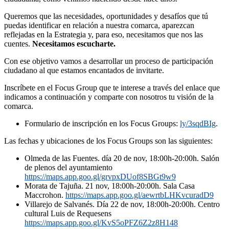
Queremos que las necesidades, oportunidades y desafíos que tú
puedas identificar en relación a nuestra comarca, aparezcan
reflejadas en la Estrategia y, para eso, necesitamos que nos las
cuentes.
Necesitamos escucharte.
Con ese objetivo vamos a desarrollar un proceso de participación
ciudadano al que estamos encantados de invitarte.
Inscríbete en el Focus Group que te interese a través del enlace que
indicamos a continuación y comparte con nosotros tu visión de la
comarca.
Formulario de inscripción en los Focus Groups:
ly/3sqdBIg
.
Las fechas y ubicaciones de los Focus Groups son las siguientes:
Olmeda de las Fuentes. día 20 de nov, 18:00h-20:00h. Salón
de plenos del ayuntamiento
https://maps.app.goo.gl/grvpxDUof8SBGt9w9
Morata de Tajuña. 21 nov, 18:00h-20:00h. Sala Casa
Maccrohon.
https://maps.app.goo.gl/aewrtbLHKvcuradD9
Villarejo de Salvanés. Día 22 de nov, 18:00h-20:00h. Centro
cultural Luis de Requesens
https://maps.app.goo.gl/KvS5oPFZ6Z2z8H148