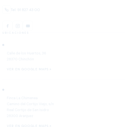
Tel. 91 827 43 00
UBICACIONES
Chinchón
Calle de los Huertos, 36
28370 Chinchón
VER EN GOOGLE MAPS
Aranjuez
Finca La Chimenea
Camino del Cortijo Viejo, s/n
Real Cortijo de San Isidro
28300 Aranjuez
VER EN GOOGLE MAPS