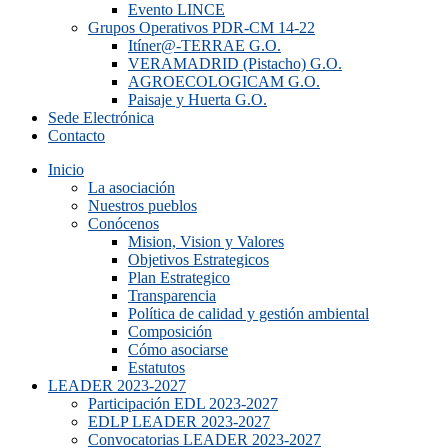
Evento LINCE
Grupos Operativos PDR-CM 14-22
Itíner@-TERRAE G.O.
VERAMADRID (Pistacho) G.O.
AGROECOLOGICAM G.O.
Paisaje y Huerta G.O.
Sede Electrónica
Contacto
Inicio
La asociación
Nuestros pueblos
Conócenos
Mision, Vision y Valores
Objetivos Estrategicos
Plan Estrategico
Transparencia
Política de calidad y gestión ambiental
Composición
Cómo asociarse
Estatutos
LEADER 2023-2027
Participación EDL 2023-2027
EDLP LEADER 2023-2027
Convocatorias LEADER 2023-2027