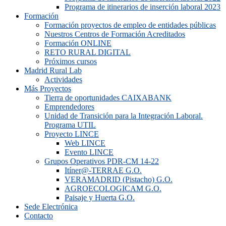
Programa de itinerarios de inserción laboral 2023
Formación
Formación proyectos de empleo de entidades públicas
Nuestros Centros de Formación Acreditados
Formación ONLINE
RETO RURAL DIGITAL
Próximos cursos
Madrid Rural Lab
Actividades
Más Proyectos
Tierra de oportunidades CAIXABANK
Emprendedores
Unidad de Transición para la Integración Laboral.
Programa UTIL
Proyecto LINCE
Web LINCE
Evento LINCE
Grupos Operativos PDR-CM 14-22
Itíner@-TERRAE G.O.
VERAMADRID (Pistacho) G.O.
AGROECOLOGICAM G.O.
Paisaje y Huerta G.O.
Sede Electrónica
Contacto