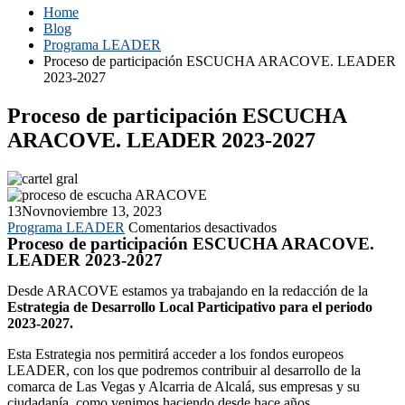
Home
Blog
Programa LEADER
Proceso de participación ESCUCHA ARACOVE. LEADER
2023-2027
Proceso de participación ESCUCHA
ARACOVE. LEADER 2023-2027
13
Nov
noviembre 13, 2023
en
Programa LEADER
Comentarios desactivados
Proceso de participación ESCUCHA ARACOVE.
Proceso
LEADER 2023-2027
de
participación
Desde ARACOVE estamos ya trabajando en la redacción de la
ESCUCHA
Estrategia de Desarrollo Local Participativo para el periodo
ARACOVE.
2023-2027.
LEADER
2023-
Esta Estrategia nos permitirá acceder a los fondos europeos
2027
LEADER, con los que podremos contribuir al desarrollo de la
comarca de Las Vegas y Alcarria de Alcalá, sus empresas y su
ciudadanía, como venimos haciendo desde hace años.