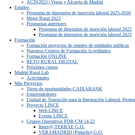
ACD(2021) Vegas y Alcarria de Madrid
Empleo
Programa de itinerarios de inserción laboral 2025-2026
Mujer Rural 2023
Programas anteriores
Programa de itinerarios de inserción laboral 2022
Programa de itinerarios de inserción laboral 2023
Formación
Formación proyectos de empleo de entidades públicas
Nuestros Centros de Formación Acreditados
Formación ONLINE
RETO RURAL DIGITAL
Próximos cursos
Madrid Rural Lab
Actividades
Más Proyectos
Tierra de oportunidades CAIXABANK
Emprendedores
Unidad de Transición para la Integración Laboral. Prog
Proyecto LINCE
Web LINCE
Evento LINCE
Grupos Operativos PDR-CM 14-22
Itíner@-TERRAE G.O.
VERAMADRID (Pistacho) G.O.