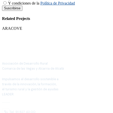
Y condiciones de la
Política de Privacidad
Suscribirse
Related
Projects
ARACOVE
Asociación de Desarrollo Rural
Comarca de las Vegas y Alcarria de Alcalá
Impulsamos el desarrollo sostenible a
través de la innovación, la formación,
el turismo rural y la gestión de ayudas
LEADER.
Tel. 91 827 43 00