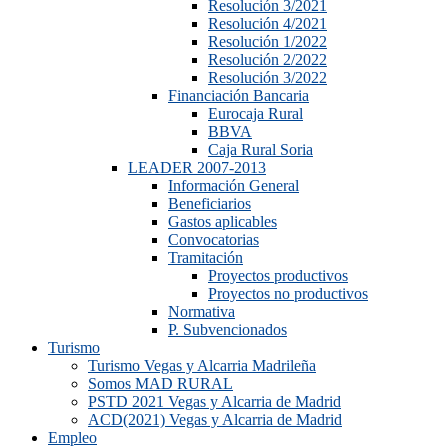
Resolución 3/2021
Resolución 4/2021
Resolución 1/2022
Resolución 2/2022
Resolución 3/2022
Financiación Bancaria
Eurocaja Rural
BBVA
Caja Rural Soria
LEADER 2007-2013
Información General
Beneficiarios
Gastos aplicables
Convocatorias
Tramitación
Proyectos productivos
Proyectos no productivos
Normativa
P. Subvencionados
Turismo
Turismo Vegas y Alcarria Madrileña
Somos MAD RURAL
PSTD 2021 Vegas y Alcarria de Madrid
ACD(2021) Vegas y Alcarria de Madrid
Empleo