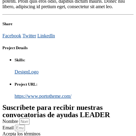
potenti. Proin quis eros odio, dapibus dictum mauris. Donec nisi
libero, adipiscing id pretium eget, consectetur sit amet leo.
Share
Facebook
Twitter
LinkedIn
Project
Details
Skills:
Design
Logo
Project URL:
https://www.portotheme.com/
Suscríbete para recibir nuestras
convocatorias de ayudas LEADER
Nombre
Email
Acepta los términos