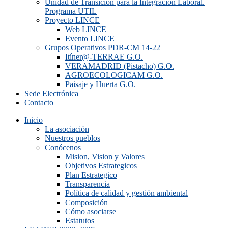
Unidad de Transición para la Integración Laboral.
Programa UTIL
Proyecto LINCE
Web LINCE
Evento LINCE
Grupos Operativos PDR-CM 14-22
Itíner@-TERRAE G.O.
VERAMADRID (Pistacho) G.O.
AGROECOLOGICAM G.O.
Paisaje y Huerta G.O.
Sede Electrónica
Contacto
Inicio
La asociación
Nuestros pueblos
Conócenos
Mision, Vision y Valores
Objetivos Estrategicos
Plan Estrategico
Transparencia
Política de calidad y gestión ambiental
Composición
Cómo asociarse
Estatutos