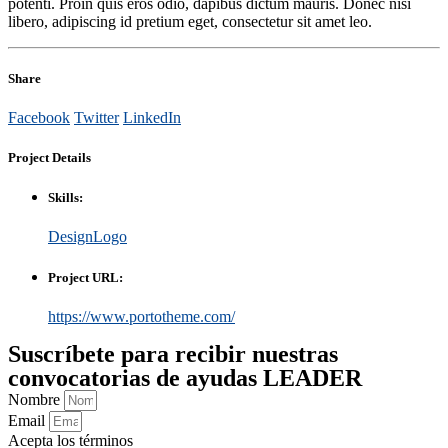
potenti. Proin quis eros odio, dapibus dictum mauris. Donec nisi
libero, adipiscing id pretium eget, consectetur sit amet leo.
Share
Facebook
Twitter
LinkedIn
Project
Details
Skills:
Design
Logo
Project URL:
https://www.portotheme.com/
Suscríbete para recibir nuestras
convocatorias de ayudas LEADER
Nombre
Email
Acepta los términos