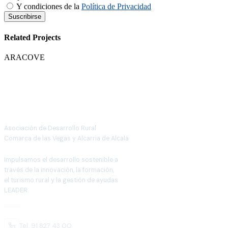
Y condiciones de la
Política de Privacidad
Suscribirse
Related
Projects
ARACOVE
Asociación de Desarrollo Rural
Comarca de las Vegas y Alcarria de Alcalá
Impulsamos el desarrollo sostenible a
través de la innovación, la formación,
el turismo rural y la gestión de ayudas
LEADER.
Tel. 91 827 43 00