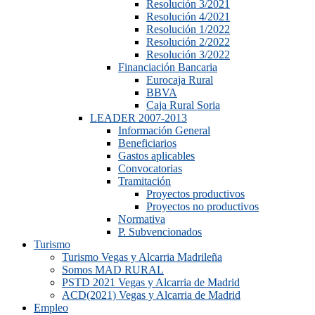
Resolución 3/2021
Resolución 4/2021
Resolución 1/2022
Resolución 2/2022
Resolución 3/2022
Financiación Bancaria
Eurocaja Rural
BBVA
Caja Rural Soria
LEADER 2007-2013
Información General
Beneficiarios
Gastos aplicables
Convocatorias
Tramitación
Proyectos productivos
Proyectos no productivos
Normativa
P. Subvencionados
Turismo
Turismo Vegas y Alcarria Madrileña
Somos MAD RURAL
PSTD 2021 Vegas y Alcarria de Madrid
ACD(2021) Vegas y Alcarria de Madrid
Empleo