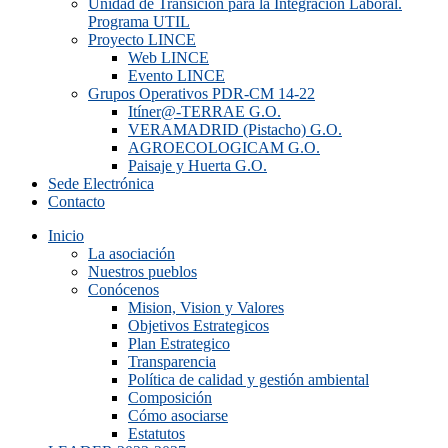
Unidad de Transición para la Integración Laboral.
Programa UTIL
Proyecto LINCE
Web LINCE
Evento LINCE
Grupos Operativos PDR-CM 14-22
Itíner@-TERRAE G.O.
VERAMADRID (Pistacho) G.O.
AGROECOLOGICAM G.O.
Paisaje y Huerta G.O.
Sede Electrónica
Contacto
Inicio
La asociación
Nuestros pueblos
Conócenos
Mision, Vision y Valores
Objetivos Estrategicos
Plan Estrategico
Transparencia
Política de calidad y gestión ambiental
Composición
Cómo asociarse
Estatutos