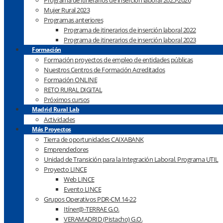
Programa de itinerarios de inserción laboral 2025-2026
Mujer Rural 2023
Programas anteriores
Programa de itinerarios de inserción laboral 2022
Programa de itinerarios de inserción laboral 2023
Formación
Formación proyectos de empleo de entidades públicas
Nuestros Centros de Formación Acreditados
Formación ONLINE
RETO RURAL DIGITAL
Próximos cursos
Madrid Rural Lab
Actividades
Más Proyectos
Tierra de oportunidades CAIXABANK
Emprendedores
Unidad de Transición para la Integración Laboral. Programa UTIL
Proyecto LINCE
Web LINCE
Evento LINCE
Grupos Operativos PDR-CM 14-22
Itíner@-TERRAE G.O.
VERAMADRID (Pistacho) G.O.