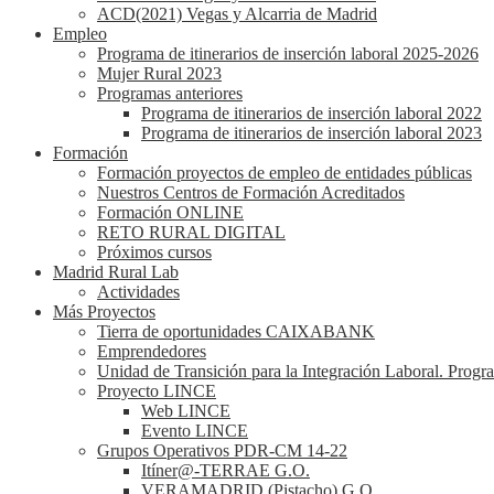
ACD(2021) Vegas y Alcarria de Madrid
Empleo
Programa de itinerarios de inserción laboral 2025-2026
Mujer Rural 2023
Programas anteriores
Programa de itinerarios de inserción laboral 2022
Programa de itinerarios de inserción laboral 2023
Formación
Formación proyectos de empleo de entidades públicas
Nuestros Centros de Formación Acreditados
Formación ONLINE
RETO RURAL DIGITAL
Próximos cursos
Madrid Rural Lab
Actividades
Más Proyectos
Tierra de oportunidades CAIXABANK
Emprendedores
Unidad de Transición para la Integración Laboral. Prog
Proyecto LINCE
Web LINCE
Evento LINCE
Grupos Operativos PDR-CM 14-22
Itíner@-TERRAE G.O.
VERAMADRID (Pistacho) G.O.