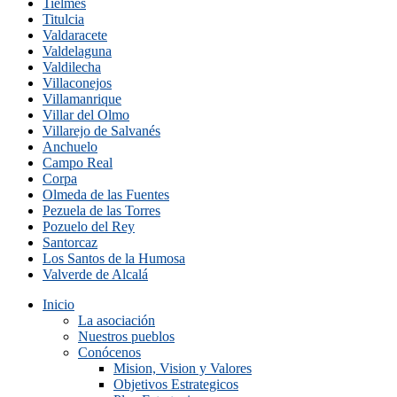
Tielmes
Titulcia
Valdaracete
Valdelaguna
Valdilecha
Villaconejos
Villamanrique
Villar del Olmo
Villarejo de Salvanés
Anchuelo
Campo Real
Corpa
Olmeda de las Fuentes
Pezuela de las Torres
Pozuelo del Rey
Santorcaz
Los Santos de la Humosa
Valverde de Alcalá
Inicio
La asociación
Nuestros pueblos
Conócenos
Mision, Vision y Valores
Objetivos Estrategicos