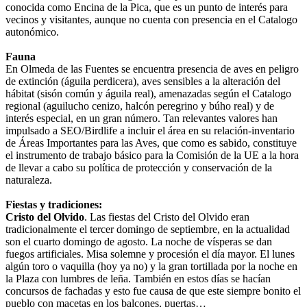
conocida como Encina de la Pica, que es un punto de interés para
vecinos y visitantes, aunque no cuenta con presencia en el Catalogo
autonómico.
Fauna
En Olmeda de las Fuentes se encuentra presencia de aves en peligro
de extinción (águila perdicera), aves sensibles a la alteración del
hábitat (sisón común y águila real), amenazadas según el Catalogo
regional (aguilucho cenizo, halcón peregrino y búho real) y de
interés especial, en un gran número. Tan relevantes valores han
impulsado a SEO/Birdlife a incluir el área en su relación-inventario
de Áreas Importantes para las Aves, que como es sabido, constituye
el instrumento de trabajo básico para la Comisión de la UE a la hora
de llevar a cabo su política de protección y conservación de la
naturaleza.
Fiestas y tradiciones:
Cristo del Olvido
. Las fiestas del Cristo del Olvido eran
tradicionalmente el tercer domingo de septiembre, en la actualidad
son el cuarto domingo de agosto. La noche de vísperas se dan
fuegos artificiales. Misa solemne y procesión el día mayor. El lunes
algún toro o vaquilla (hoy ya no) y la gran tortillada por la noche en
la Plaza con lumbres de leña. También en estos días se hacían
concursos de fachadas y esto fue causa de que este siempre bonito el
pueblo con macetas en los balcones, puertas…