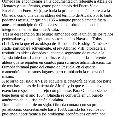
Olmeda las encontremos en la documentación referente a Alcalá de
Henares y a su término, como por ejemplo del Fuero Viejo.
En el citado Fuero Viejo, se haría la primera mención expresa a la
Olmeda; como una de las aldeas del término de Alcalá. Por lo tanto
podemos atestiguar que en 1135 – aunque probablemente fuera
antes- el municipio de Olmeda estaba constituido como tal,
integrado en el territorio de Alcalá.
Tras la desaparición del peligro almohade con la unión de los reinos
peninsulares y la consiguiente victoria de las Navas de Tolosa
(1212), en la que el arzobispo de Toledo – D. Rodrigo Ximénez de
Rada- participará activamente, el rey Alfonso VIII, procederá a
restituir las aldeas donadas al concejo segoviano de nuevo a la
Iglesia toledana. La tierra o alfoz, está poblada por las diferentes
aldeas que se reparten en cuartos para su mejor administración. La
Olmeda formará parte del cuarto de Pezuela, en el que se
mantendrán los mismos lugares, pero cambiando la cabeza del
mismo.
A lo largo del siglo XVI, se adquiere la categoría de villa por parte
de muchas aldeas de la tierra de Alcalá, y lo que esto conlleva; la
exención respecto al consejo complutense. Para Olmeda este hecho
tiene lugar en el año 1564. Olmeda se convertía en un pueblo
autónomo de la jurisdicción alcalaína.
Durante alrededor de un siglo, Olmeda contará con su propia
jurisdicción, concretamente hasta 1683, cuando los vecinos no
pudiendo hacer frente a los problemas económicos optarán por