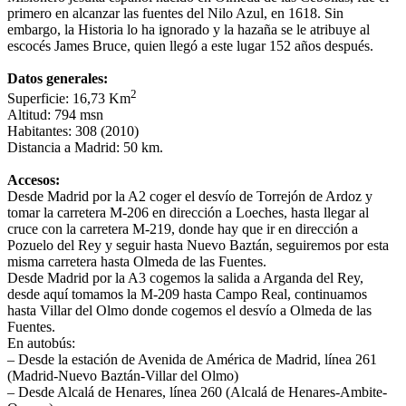
primero en alcanzar las fuentes del Nilo Azul, en 1618. Sin
embargo, la Historia lo ha ignorado y la hazaña se le atribuye al
escocés James Bruce, quien llegó a este lugar 152 años después.
Datos generales:
2
Superficie: 16,73 Km
Altitud: 794 msn
Habitantes: 308 (2010)
Distancia a Madrid: 50 km.
Accesos:
Desde Madrid por la A2 coger el desvío de Torrejón de Ardoz y
tomar la carretera M-206 en dirección a Loeches, hasta llegar al
cruce con la carretera M-219, donde hay que ir en dirección a
Pozuelo del Rey y seguir hasta Nuevo Baztán, seguiremos por esta
misma carretera hasta Olmeda de las Fuentes.
Desde Madrid por la A3 cogemos la salida a Arganda del Rey,
desde aquí tomamos la M-209 hasta Campo Real, continuamos
hasta Villar del Olmo donde cogemos el desvío a Olmeda de las
Fuentes.
En autobús:
– Desde la estación de Avenida de América de Madrid, línea 261
(Madrid-Nuevo Baztán-Villar del Olmo)
– Desde Alcalá de Henares, línea 260 (Alcalá de Henares-Ambite-