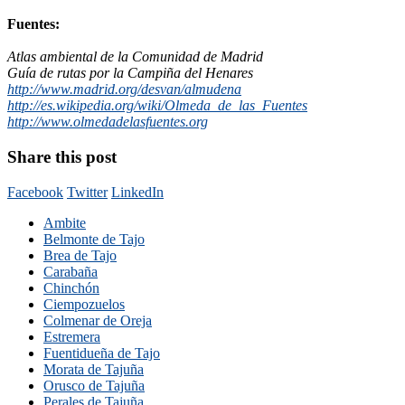
Fuentes:
Atlas ambiental de la Comunidad de Madrid
Guía de rutas por la Campiña del Henares
http://www.madrid.org/desvan/almudena
http://es.wikipedia.org/wiki/Olmeda_de_las_Fuentes
http://www.olmedadelasfuentes.org
Share this post
Facebook
Twitter
LinkedIn
Ambite
Belmonte de Tajo
Brea de Tajo
Carabaña
Chinchón
Ciempozuelos
Colmenar de Oreja
Estremera
Fuentidueña de Tajo
Morata de Tajuña
Orusco de Tajuña
Perales de Tajuña