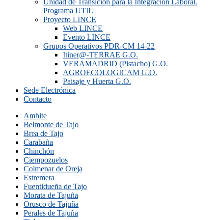
Unidad de Transición para la Integración Laboral.
Programa UTIL
Proyecto LINCE
Web LINCE
Evento LINCE
Grupos Operativos PDR-CM 14-22
Itíner@-TERRAE G.O.
VERAMADRID (Pistacho) G.O.
AGROECOLOGICAM G.O.
Paisaje y Huerta G.O.
Sede Electrónica
Contacto
Ambite
Belmonte de Tajo
Brea de Tajo
Carabaña
Chinchón
Ciempozuelos
Colmenar de Oreja
Estremera
Fuentidueña de Tajo
Morata de Tajuña
Orusco de Tajuña
Perales de Tajuña