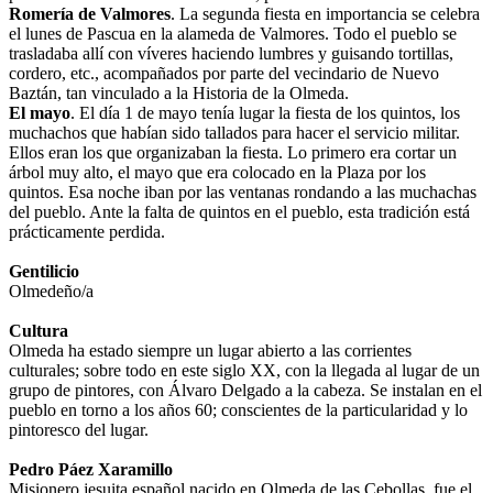
Romería de Valmores
. La segunda fiesta en importancia se celebra
el lunes de Pascua en la alameda de Valmores. Todo el pueblo se
trasladaba allí con víveres haciendo lumbres y guisando tortillas,
cordero, etc., acompañados por parte del vecindario de Nuevo
Baztán, tan vinculado a la Historia de la Olmeda.
El mayo
. El día 1 de mayo tenía lugar la fiesta de los quintos, los
muchachos que habían sido tallados para hacer el servicio militar.
Ellos eran los que organizaban la fiesta. Lo primero era cortar un
árbol muy alto, el mayo que era colocado en la Plaza por los
quintos. Esa noche iban por las ventanas rondando a las muchachas
del pueblo. Ante la falta de quintos en el pueblo, esta tradición está
prácticamente perdida.
Gentilicio
Olmedeño/a
Cultura
Olmeda ha estado siempre un lugar abierto a las corrientes
culturales; sobre todo en este siglo XX, con la llegada al lugar de un
grupo de pintores, con Álvaro Delgado a la cabeza. Se instalan en el
pueblo en torno a los años 60; conscientes de la particularidad y lo
pintoresco del lugar.
Pedro Páez Xaramillo
Misionero jesuita español nacido en Olmeda de las Cebollas, fue el