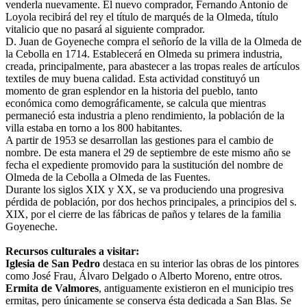
venderla nuevamente. El nuevo comprador, Fernando Antonio de
Loyola recibirá del rey el título de marqués de la Olmeda, título
vitalicio que no pasará al siguiente comprador.
D. Juan de Goyeneche compra el señorío de la villa de la Olmeda de
la Cebolla en 1714. Establecerá en Olmeda su primera industria,
creada, principalmente, para abastecer a las tropas reales de artículos
textiles de muy buena calidad. Esta actividad constituyó un
momento de gran esplendor en la historia del pueblo, tanto
económica como demográficamente, se calcula que mientras
permaneció esta industria a pleno rendimiento, la población de la
villa estaba en torno a los 800 habitantes.
A partir de 1953 se desarrollan las gestiones para el cambio de
nombre. De esta manera el 29 de septiembre de este mismo año se
fecha el expediente promovido para la sustitución del nombre de
Olmeda de la Cebolla a Olmeda de las Fuentes.
Durante los siglos XIX y XX, se va produciendo una progresiva
pérdida de población, por dos hechos principales, a principios del s.
XIX, por el cierre de las fábricas de paños y telares de la familia
Goyeneche.
Recursos culturales a visitar:
Iglesia de San Pedro
destaca en su interior las obras de los pintores
como José Frau, Álvaro Delgado o Alberto Moreno, entre otros.
Ermita de Valmores
, antiguamente existieron en el municipio tres
ermitas, pero únicamente se conserva ésta dedicada a San Blas. Se