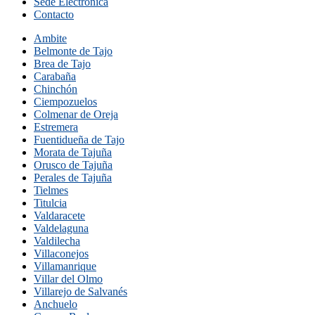
Sede Electrónica
Contacto
Ambite
Belmonte de Tajo
Brea de Tajo
Carabaña
Chinchón
Ciempozuelos
Colmenar de Oreja
Estremera
Fuentidueña de Tajo
Morata de Tajuña
Orusco de Tajuña
Perales de Tajuña
Tielmes
Titulcia
Valdaracete
Valdelaguna
Valdilecha
Villaconejos
Villamanrique
Villar del Olmo
Villarejo de Salvanés
Anchuelo