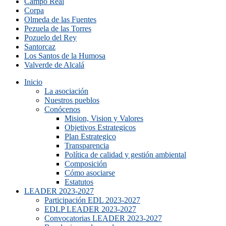
Campo Real
Corpa
Olmeda de las Fuentes
Pezuela de las Torres
Pozuelo del Rey
Santorcaz
Los Santos de la Humosa
Valverde de Alcalá
Inicio
La asociación
Nuestros pueblos
Conócenos
Mision, Vision y Valores
Objetivos Estrategicos
Plan Estrategico
Transparencia
Política de calidad y gestión ambiental
Composición
Cómo asociarse
Estatutos
LEADER 2023-2027
Participación EDL 2023-2027
EDLP LEADER 2023-2027
Convocatorias LEADER 2023-2027