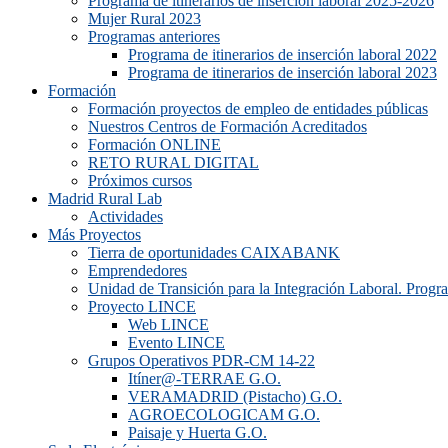
Programa de itinerarios de inserción laboral 2025-2026
Mujer Rural 2023
Programas anteriores
Programa de itinerarios de inserción laboral 2022
Programa de itinerarios de inserción laboral 2023
Formación
Formación proyectos de empleo de entidades públicas
Nuestros Centros de Formación Acreditados
Formación ONLINE
RETO RURAL DIGITAL
Próximos cursos
Madrid Rural Lab
Actividades
Más Proyectos
Tierra de oportunidades CAIXABANK
Emprendedores
Unidad de Transición para la Integración Laboral. Prog
Proyecto LINCE
Web LINCE
Evento LINCE
Grupos Operativos PDR-CM 14-22
Itíner@-TERRAE G.O.
VERAMADRID (Pistacho) G.O.
AGROECOLOGICAM G.O.
Paisaje y Huerta G.O.